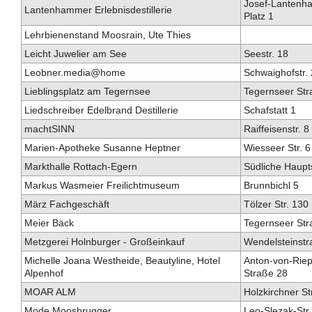
Josef-Lantenh
Lantenhammer Erlebnisdestillerie
Platz 1
Lehrbienenstand Moosrain, Ute Thies
Leicht Juwelier am See
Seestr. 18
Leobner.media@home
Schwaighofstr.
Lieblingsplatz am Tegernsee
Tegernseer Str
Liedschreiber Edelbrand Destillerie
Schafstatt 1
machtSINN
Raiffeisenstr. 8
Marien-Apotheke Susanne Heptner
Wiesseer Str. 6
Markthalle Rottach-Egern
Südliche Haupts
Markus Wasmeier Freilichtmuseum
Brunnbichl 5
März Fachgeschäft
Tölzer Str. 130
Meier Bäck
Tegernseer Str
Metzgerei Holnburger - Großeinkauf
Wendelsteinstr
Michelle Joana Westheide, Beautyline, Hotel
Anton-von-Riep
Alpenhof
Straße 28
MOAR ALM
Holzkirchner St
Mode Moosbrugger
Leo-Slezak-Str.