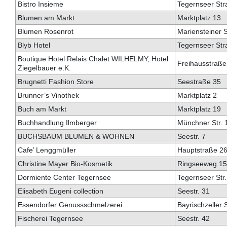
Bistro Insieme
Tegernseer Str
Blumen am Markt
Marktplatz 13
Blumen Rosenrot
Mariensteiner S
Blyb Hotel
Tegernseer Str
Boutique Hotel Relais Chalet WILHELMY, Hotel
Freihausstraße
Ziegelbauer e.K.
Brugnetti Fashion Store
Seestraße 35
Brunner’s Vinothek
Marktplatz 2
Buch am Markt
Marktplatz 19
Buchhandlung Ilmberger
Münchner Str. 
BUCHSBAUM BLUMEN & WOHNEN
Seestr. 7
Cafe’ Lenggmüller
Hauptstraße 2
Christine Mayer Bio-Kosmetik
Ringseeweg 15
Dormiente Center Tegernsee
Tegernseer Str.
Elisabeth Eugeni collection
Seestr. 31
Essendorfer Genussschmelzerei
Bayrischzeller S
Fischerei Tegernsee
Seestr. 42