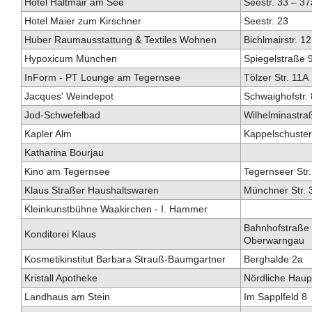
Hotel Haltmair am See
Seestr. 33 – 37
Hotel Maier zum Kirschner
Seestr. 23
Huber Raumausstattung & Textiles Wohnen
Bichlmairstr. 12
Hypoxicum München
Spiegelstraße 
InForm - PT Lounge am Tegernsee
Tölzer Str. 11A
Jacques' Weindepot
Schwaighofstr.
Jod-Schwefelbad
Wilhelminastra
Kapler Alm
Kappelschuster
Katharina Bourjau
Kino am Tegernsee
Tegernseer Str
Klaus Straßer Haushaltswaren
Münchner Str. 
Kleinkunstbühne Waakirchen - I. Hammer
Bahnhofstraße 
Konditorei Klaus
Oberwarngau
Kosmetikinstitut Barbara Strauß-Baumgartner
Berghalde 2a
Kristall Apotheke
Nördliche Haupt
Landhaus am Stein
Im Sapplfeld 8