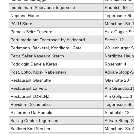
monte mare Seesauna Tegernsee
Hauptstr. 63
Neptune Home
Tegernseer Str.
PALU Store
Münchner Str. 
Pamela Seitz Friseure
Alex-Gugler-Str
Parfümerie am Tegernsee by Hildegard
Seestr. 12
Perkmann, Bäckerei, Konditorei, Cafe
Wallenburger St
Petra Saller Käsealm Kreuth
Nördliche Haup
Podologin Daniela Karas
Rosenstr. 4
Post, Lotto, Kiosk Rabenstein
Adrian-Stoop-St
Restaurant Glashütte
Glashütte 28
Restaurant La Vela
Am Strandbad 
Restaurant LORENZ
Am Golfplatz 1
Reviderm Skinmedics
Tegernseer Str.
Ristorante Da Romolo
Stadtplatz 12
Sailing Center Tegernsee
Adrian-Stoop-St
Sattlerei Karl Stecher
Münchner Stra