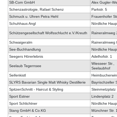
SB-Com GmbH
Alex Gugler-W
Schenzastrologie, Rafael Schenz
Parkstr. 5
Schmuck u. Uhren Petra Hehl
Frauenhofer Str
Schuhhaus Angl
Nördliche Haupt
Schützengesellschaft Wolfsschlucht e.V./Kreuth
Raineralmweg 
Schwaigeralm
Raineralmweg 
See-Buchhandlung
Nördliche Haupt
Seegers Hörerlebnis
Adelhofstr. 1
Wiesseer Str.,
Seelaub Tegernsee
Seelaubhof
Seifenkistl
Heimbucherwin
SLYRS Bavarian Single Malt Whisky Destillerie
Bayrischzeller S
SpitzenSchnitt - Haircut & Styling
Steinmetzplatz
Sport Estner
Lindenplatz 2
Sport Schlichtner
Nördliche Haupt
Stang GmbH & Co.KG
Münchner Str. 