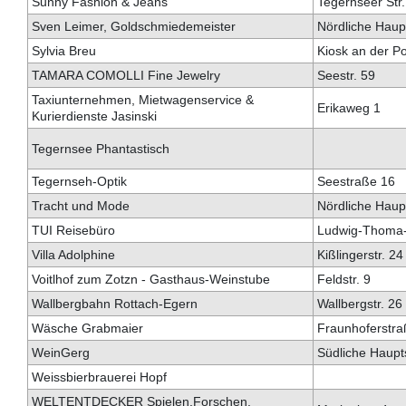
Sunny Fashion & Jeans
Tegernseer Str.
Sven Leimer, Goldschmiedemeister
Nördliche Haupt
Sylvia Breu
Kiosk an der Po
TAMARA COMOLLI Fine Jewelry
Seestr. 59
Taxiunternehmen, Mietwagenservice &
Erikaweg 1
Kurierdienste Jasinski
Tegernsee Phantastisch
Tegernseh-Optik
Seestraße 16
Tracht und Mode
Nördliche Haupt
TUI Reisebüro
Ludwig-Thoma-S
Villa Adolphine
Kißlingerstr. 24
Voitlhof zum Zotzn - Gasthaus-Weinstube
Feldstr. 9
Wallbergbahn Rottach-Egern
Wallbergstr. 26
Wäsche Grabmaier
Fraunhoferstra
WeinGerg
Südliche Haupts
Weissbierbrauerei Hopf
WELTENTDECKER Spielen.Forschen.