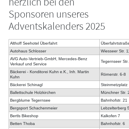
herzlich bei den
Sponsoren unseres
Adventskalenders 2025
Althoff Seehotel Überfahrt
Überfahrtstraß
Autohaus Schlosser
Wiesseer Str. 1
AVG Auto-Vertrieb-GmbH, Mercedes-Benz
Tegernseer Str.
Verkauf und Service
Bäckerei - Konditorei Kuhn e.K., Inh. Martin
Römerstr. 6-8
Kuhn
Bäckerei Schinagl
Steinmetzplatz
Ballettschule Holzkirchen
Münchner Str. 
Bergblume Tegernsee
Bahnhofstr. 21
Bergsport Schachenmeier
Lebzelterberg 
Bertls Bikeshop
Kalkofen 7
Betten Thoba
Bahnhofstr. 6