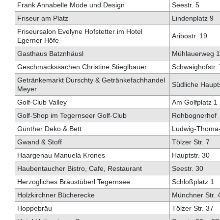
Frank Annabelle Mode und Design
Seestr. 5
Friseur am Platz
Lindenplatz 9
Friseursalon Evelyne Hofstetter im Hotel
Aribostr. 19
Egerner Höfe
Gasthaus Batznhäusl
Mühlauerweg 1
Geschmackssachen Christine Stieglbauer
Schwaighofstr.
Getränkemarkt Durschty & Getränkefachhandel
Südliche Haupts
Meyer
Golf-Club Valley
Am Golfplatz 1
Golf-Shop im Tegernseer Golf-Club
Rohbognerhof
Günther Deko & Bett
Ludwig-Thoma-S
Gwand & Stoff
Tölzer Str. 7
Haargenau Manuela Krones
Hauptstr. 30
Haubentaucher Bistro, Cafe, Restaurant
Seestr. 30
Herzogliches Bräustüberl Tegernsee
Schloßplatz 1
Holzkirchner Bücherecke
Münchner Str. 
Hoppebräu
Tölzer Str. 37